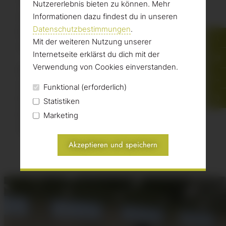
Teilnehmer und Gäste für eine gelungene
Nutzererlebnis bieten zu können. Mehr
Veranstaltung. Wir freuen uns auf die
Informationen dazu findest du in unseren
Datenschutzbestimmungen
.
kommenden Jahre mit Euch. Bleibt gesund
Mit der weiteren Nutzung unserer
und besucht uns bald wieder.
Internetseite erklärst du dich mit der
Verwendung von Cookies einverstanden.
Ein ganz besonderer Dank richtet sich an
unseren Förderer und Unterstützer Opel
Funktional (erforderlich)
Dello, ohne dessen große Unterstützung
Statistiken
eine so gelungene Veranstaltung nicht
Marketing
möglich gewesen wäre!
Akzeptieren und speichern